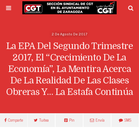
2 De Agosto De 2017
La EPA Del Segundo Trimestre
2017, El “crecimiento De La
Economía”, La Mentira Acerca
De La Realidad De Las Clases
Obreras Y… La Estafa Continúa
Comparte
Tuitea
Pin
Envía
SMS