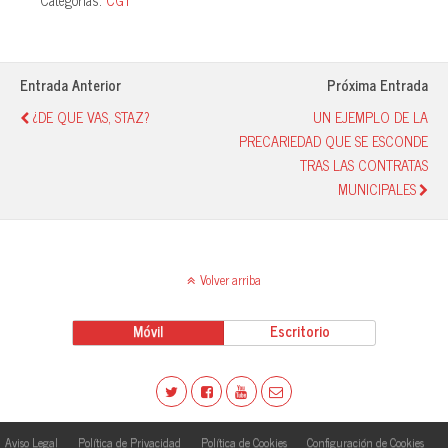
Categorías:
CGT
bo
ts
sk
m
ok
A
y
pa
pp
rti
Entrada Anterior
Próxima Entrada
r
¿DE QUE VAS, STAZ?
UN EJEMPLO DE LA
PRECARIEDAD QUE SE ESCONDE
TRAS LAS CONTRATAS
MUNICIPALES
Volver arriba
Móvil
Escritorio
Aviso Legal
Política de Privacidad
Política de Cookies
Configuración de Cookies