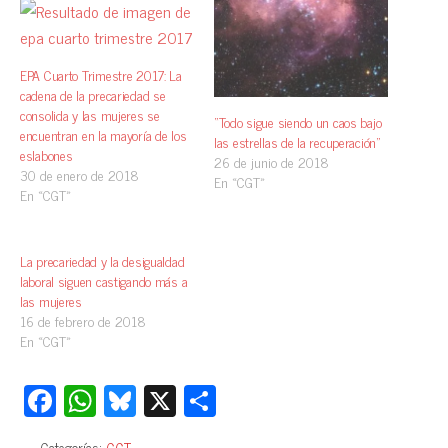
EPA Cuarto Trimestre 2017: La
cadena de la precariedad se
consolida y las mujeres se
“Todo sigue siendo un caos bajo
encuentran en la mayoría de los
las estrellas de la recuperación”
eslabones
26 de junio de 2018
30 de enero de 2018
En «CGT»
En «CGT»
La precariedad y la desigualdad
laboral siguen castigando más a
las mujeres
16 de febrero de 2018
En «CGT»
Fa
W
Bl
X
C
ce
ha
ue
o