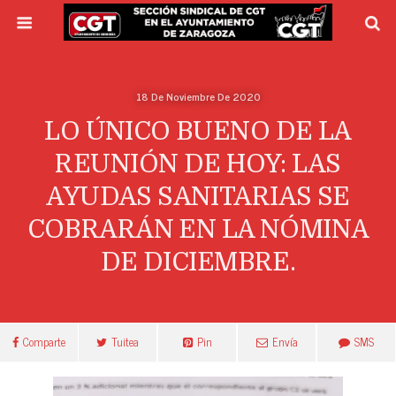
18 De Noviembre De 2020
LO ÚNICO BUENO DE LA
REUNIÓN DE HOY: LAS
AYUDAS SANITARIAS SE
COBRARÁN EN LA NÓMINA
DE DICIEMBRE.
Comparte
Tuitea
Pin
Envía
SMS