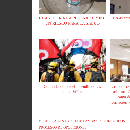
CUANDO IR A LA PISCINA SUPONE
Un Ayunta
UN RIESGO PARA LA SALUD
Comunicado por el incendio de las
Los bomber
cinco Villas
arbitrarie
toma de
formación y 
«
PUBLICADAS EN EL BOP LAS BASES PARA VARIOS
PROCESOS DE OPOSICIONES