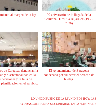
miento al margen de la ley
90 aniversario de la llegada de la
Columna Durruti a Bujaraloz (1936-
2026)
os de Zaragoza denuncian la
El Ayuntamiento de Zaragoza
dad y discrecionalidad en la
condenado por vulnerar el derecho de
 decisiones y la falta de
huelga.
planificación en el servicio.
LO ÚNICO BUENO DE LA REUNIÓN DE HOY: LAS
AYUDAS SANITARIAS SE COBRARÁN EN LA NÓMINA DE