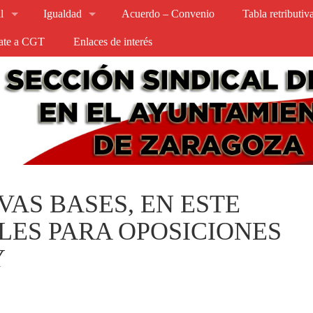
l
Igualdad
Acuerdo – Convenio
Tabla retributi
iate a CGT
Enlaces de interés
AS BASES, EN ESTE
LES PARA OPOSICIONES
Y