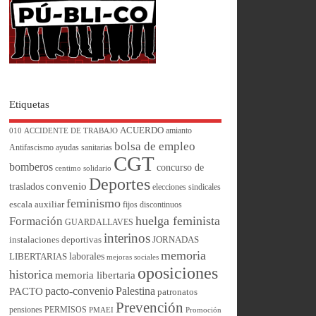
Etiquetas
ACUERDO
amianto
010
ACCIDENTE DE TRABAJO
bolsa de empleo
Antifascismo
ayudas sanitarias
CGT
bomberos
concurso de
centimo solidario
Deportes
convenio
traslados
elecciones sindicales
feminismo
escala auxiliar
fijos discontinuos
huelga feminista
Formación
GUARDALLAVES
interinos
instalaciones deportivas
JORNADAS
memoria
laborales
LIBERTARIAS
mejoras sociales
oposiciones
historica
memoria libertaria
pacto-convenio
Palestina
PACTO
patronatos
Prevención
pensiones
PERMISOS
PMAEI
Promoción