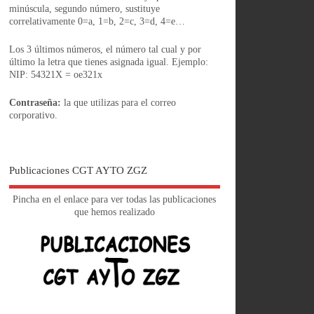
minúscula, segundo número, sustituye
correlativamente 0=a, 1=b, 2=c, 3=d, 4=e…
Los 3 últimos números, el número tal cual y por
último la letra que tienes asignada igual. Ejemplo:
NIP: 54321X = oe321x
Contraseña:
la que utilizas para el correo
corporativo.
Publicaciones CGT AYTO ZGZ
Pincha en el enlace para ver todas las publicaciones
que hemos realizado