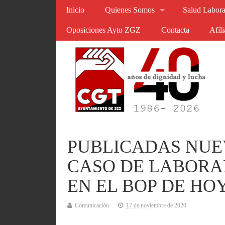
Inicio
Quienes Somos
Salud Labora
Oposiciones Ayto ZGZ
Contacta
Afíl
PUBLICADAS NUEV
CASO DE LABORA
EN EL BOP DE HO
Comunicación
17 de noviembre de 2020