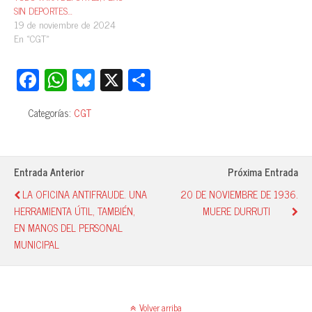
SIN DEPORTES…
19 de noviembre de 2024
En «CGT»
Fa
W
Bl
X
C
ce
ha
ue
o
Categorías:
CGT
bo
ts
sk
m
ok
A
y
pa
pp
rti
Entrada Anterior
Próxima Entrada
r
LA OFICINA ANTIFRAUDE. UNA
20 DE NOVIEMBRE DE 1936.
HERRAMIENTA ÚTIL, TAMBIÉN,
MUERE DURRUTI
EN MANOS DEL PERSONAL
MUNICIPAL
Volver arriba