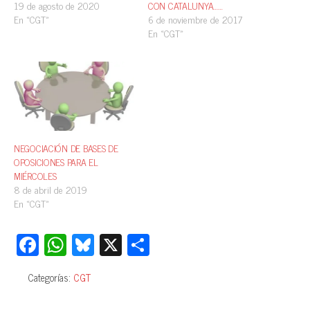
19 de agosto de 2020
CON CATALUNYA……
En «CGT»
6 de noviembre de 2017
En «CGT»
NEGOCIACIÓN DE BASES DE
OPOSICIONES PARA EL
MIÉRCOLES
8 de abril de 2019
En «CGT»
Fa
W
Bl
X
C
ce
ha
ue
o
Categorías:
CGT
bo
ts
sk
m