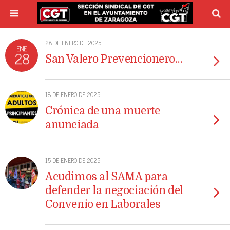
28 DE ENERO DE 2025
ENE
28
San Valero Prevencionero…
18 DE ENERO DE 2025
Crónica de una muerte
anunciada
15 DE ENERO DE 2025
Acudimos al SAMA para
defender la negociación del
Convenio en Laborales