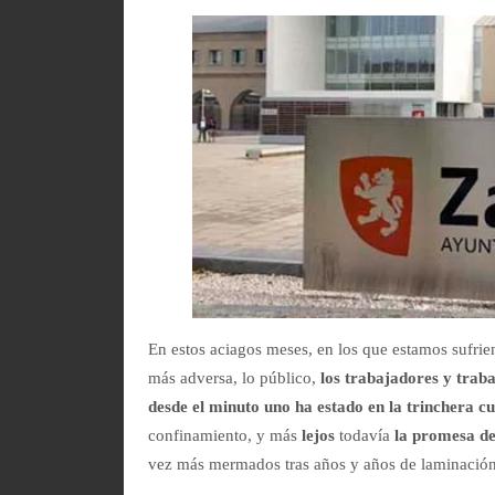
En estos aciagos meses, en los que estamos sufrie
más adversa, lo público,
los trabajadores y traba
desde el minuto uno ha estado en la trinchera c
confinamiento, y más
lejos
todavía
la promesa de
vez más mermados tras años y años de laminación