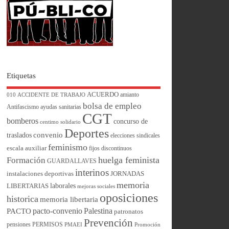
Etiquetas
ACUERDO
amianto
010
ACCIDENTE DE TRABAJO
bolsa de empleo
Antifascismo
ayudas sanitarias
CGT
bomberos
concurso de
centimo solidario
Deportes
convenio
traslados
elecciones sindicales
feminismo
escala auxiliar
fijos discontinuos
huelga feminista
Formación
GUARDALLAVES
interinos
instalaciones deportivas
JORNADAS
memoria
laborales
LIBERTARIAS
mejoras sociales
oposiciones
historica
memoria libertaria
pacto-convenio
Palestina
PACTO
patronatos
Prevención
pensiones
PERMISOS
PMAEI
Promoción