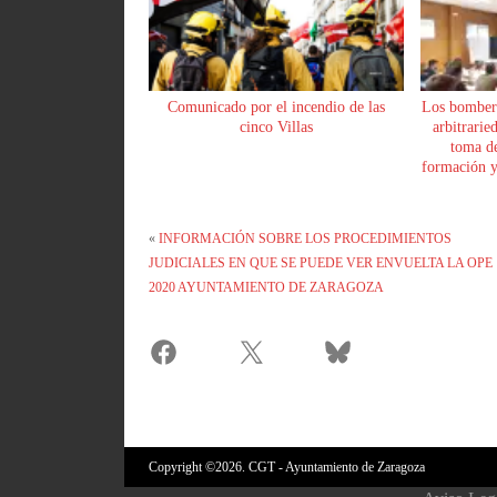
Comunicado por el incendio de las
Los bomber
cinco Villas
arbitrarie
toma de
formación y 
«
INFORMACIÓN SOBRE LOS PROCEDIMIENTOS
JUDICIALES EN QUE SE PUEDE VER ENVUELTA LA OPE
2020 AYUNTAMIENTO DE ZARAGOZA
Copyright ©2026. CGT - Ayuntamiento de Zaragoza