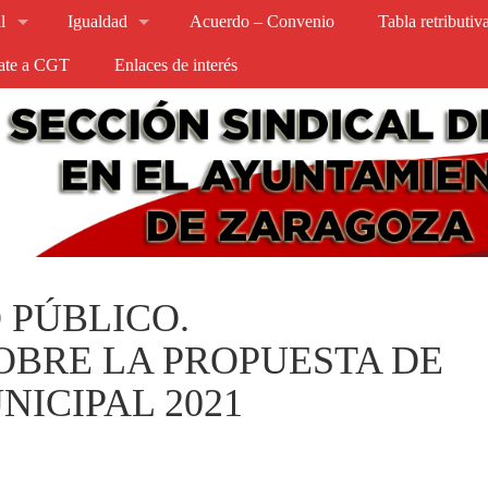
l
Igualdad
Acuerdo – Convenio
Tabla retributi
iate a CGT
Enlaces de interés
 PÚBLICO.
OBRE LA PROPUESTA DE
NICIPAL 2021