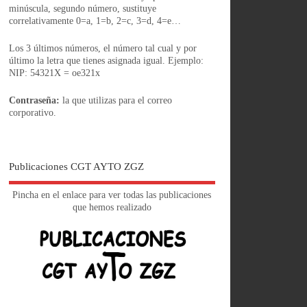
minúscula, segundo número, sustituye
correlativamente 0=a, 1=b, 2=c, 3=d, 4=e…
Los 3 últimos números, el número tal cual y por
último la letra que tienes asignada igual. Ejemplo:
NIP: 54321X = oe321x
Contraseña:
la que utilizas para el correo
corporativo.
Publicaciones CGT AYTO ZGZ
Pincha en el enlace para ver todas las publicaciones
que hemos realizado