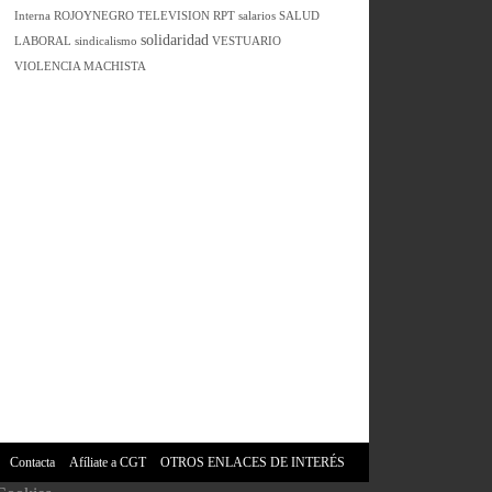
Interna
ROJOYNEGRO TELEVISION
RPT
salarios
SALUD
solidaridad
LABORAL
sindicalismo
VESTUARIO
VIOLENCIA MACHISTA
Contacta
Afíliate a CGT
OTROS ENLACES DE INTERÉS