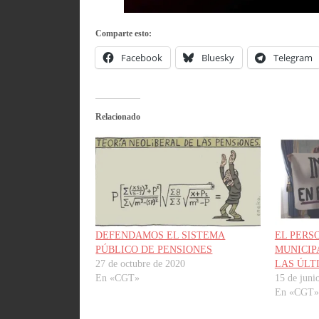
Comparte esto:
Facebook
Bluesky
Telegram
Relacionado
DEFENDAMOS EL SISTEMA
EL PERS
PÚBLICO DE PENSIONES
MUNICIP
27 de octubre de 2020
LAS ÚLT
En «CGT»
15 de juni
En «CGT»