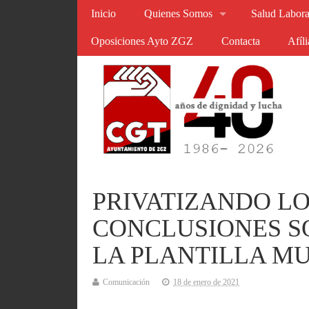
Inicio
Quienes Somos
Salud Labora
Oposiciones Ayto ZGZ
Contacta
Afíl
PRIVATIZANDO LO
CONCLUSIONES S
LA PLANTILLA MU
Comunicación
18 de enero de 2021