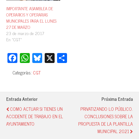
IMPORTANTE ASAMBLEA DE
OPERARIOS Y OPERARIAS
MUNICIPALES PARA EL LUNES
27 DE MARZO
23 de marzo de 2017
En «CGT»
Fa
W
Bl
X
C
ce
ha
ue
o
Categorías:
CGT
bo
ts
sk
m
ok
A
y
pa
pp
rti
Entrada Anterior
Próxima Entrada
r
COMO ACTUAR SI TIENES UN
PRIVATIZANDO LO PÚBLICO.
ACCIDENTE DE TRABAJO EN EL
CONCLUSIONES SOBRE LA
AYUNTAMIENTO
PROPUESTA DE LA PLANTILLA
MUNICIPAL 2021