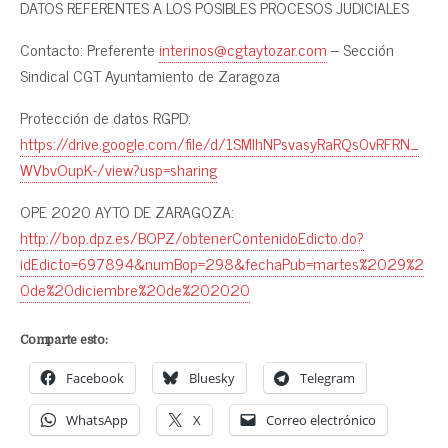
DATOS REFERENTES A LOS POSIBLES PROCESOS JUDICIALES
Contacto: Preferente
interinos@cgtaytozar.com
– Sección
Sindical CGT Ayuntamiento de Zaragoza
Protección de datos RGPD:
https://drive.google.com/file/d/1SMIhNPsvasyRaRQs0vRFRN_
WVbvOupK-/view?usp=sharing
OPE 2020 AYTO DE ZARAGOZA:
http://bop.dpz.es/BOPZ/obtenerContenidoEdicto.do?
idEdicto=697894&numBop=298&fechaPub=martes%2029%2
0de%20diciembre%20de%202020
Comparte esto:
Facebook
Bluesky
Telegram
WhatsApp
X
Correo electrónico