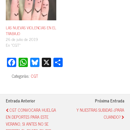
LAS NUEVAS VIOLENCIAS EN EL
TRABAJO
26 de julio de 2019
En «CGT»
Fa
W
Bl
X
C
ce
ha
ue
o
Categorías:
CGT
bo
ts
sk
m
ok
A
y
pa
pp
rti
Entrada Anterior
Próxima Entrada
r
CGT CONVOCARA HUELGA
Y NUESTRAS SUBIDAS ¿PARA
EN DEPORTES PARA ESTE
CUANDO?
VERANO, SI ANTES NO SE