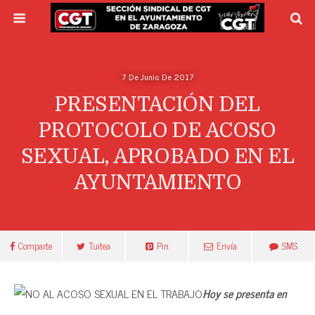
7 De Junio De 2017
PRESENTACIÓN DEL
PROTOCOLO DE ACOSO
SEXUAL, APROBADO EN EL
AYUNTAMIENTO
Comparte
Tuitea
Pin
Envía
SMS
Hoy se presenta en