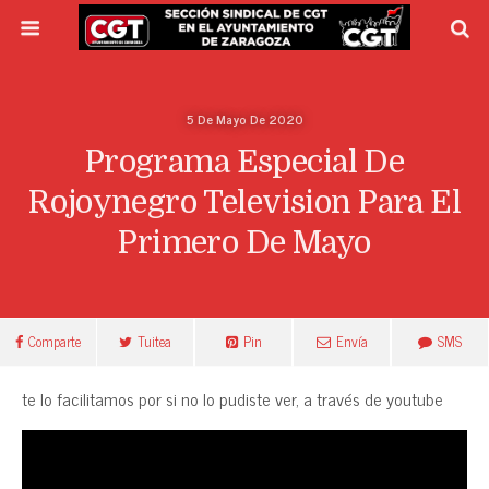
5 De Mayo De 2020
Programa Especial De
Rojoynegro Television Para El
Primero De Mayo
Comparte
Tuitea
Pin
Envía
SMS
te lo facilitamos por si no lo pudiste ver, a través de youtube