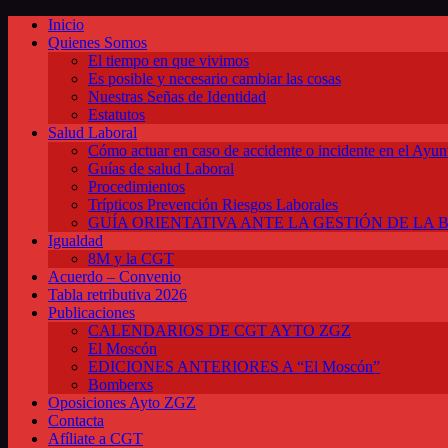
Inicio
Quienes Somos
El tiempo en que vivimos
Es posible y necesario cambiar las cosas
Nuestras Señas de Identidad
Estatutos
Salud Laboral
Cómo actuar en caso de accidente o incidente en el Ayun
Guías de salud Laboral
Procedimientos
Trípticos Prevención Riesgos Laborales
GUÍA ORIENTATIVA ANTE LA GESTIÓN DE LA 
Igualdad
8M y la CGT
Acuerdo – Convenio
Tabla retributiva 2026
Publicaciones
CALENDARIOS DE CGT AYTO ZGZ
El Moscón
EDICIONES ANTERIORES A “El Moscón”
Bomberxs
Oposiciones Ayto ZGZ
Contacta
Afíliate a CGT