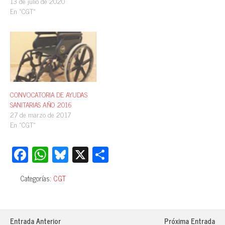
13 de julio de 2020
En «CGT»
CONVOCATORIA DE AYUDAS
SANITARIAS AÑO 2016
27 de marzo de 2017
En «CGT»
Fa
W
Bl
X
C
ce
ha
ue
o
Categorías:
CGT
bo
ts
sk
m
ok
A
y
pa
pp
rti
Entrada Anterior
Próxima Entrada