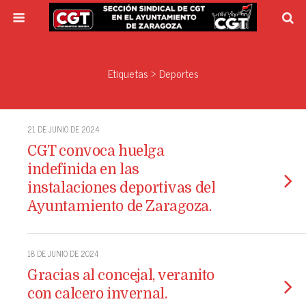
Etiquetas › Deportes
21 DE JUNIO DE 2024
CGT convoca huelga
indefinida en las
instalaciones deportivas del
Ayuntamiento de Zaragoza.
18 DE JUNIO DE 2024
Gracias al concejal, veranito
con calcero invernal.